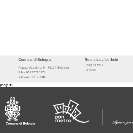
Comune di Bologna
Rete civica Iperbole
Bologna WiFi
Piazza Maggiore, 6 - 40124 Bologna
La storia
P.Iva 01232710374
telefono 051 203040
{lang: 'it'}